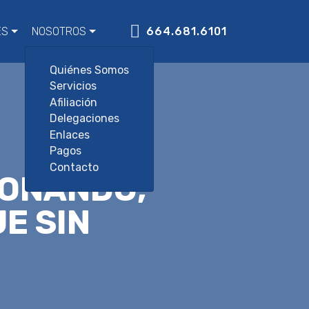
ES
NOSOTROS
664.681.6101
Quiénes Somos
Servicios
Afiliación
Delegaciones
Enlaces
Pagos
Contacto
IONANDO;
E SIN