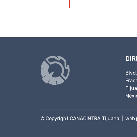
carril confina
DIR
Blvd
Fracc
Tiju
Méxi
© Copyright CANACINTRA Tijuana |
web 