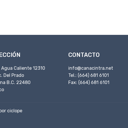
do sigue sin re
ECCIÓN
CONTACTO
. Agua Caliente 12310
info@canacintra.net
. Del Prado
Tel.: (664) 681 6101
ana B.C. 22480
Fax: (664) 681 6101
co
por ciclope