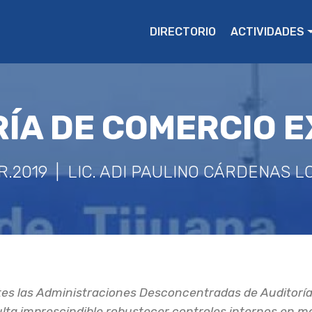
DIRECTORIO
ACTIVIDADES
ÍA DE COMERCIO 
R.2019 | LIC. ADI PAULINO CÁRDENAS 
tes las Administraciones Desconcentradas de Auditoría
ta imprescindible robustecer controles internos en m