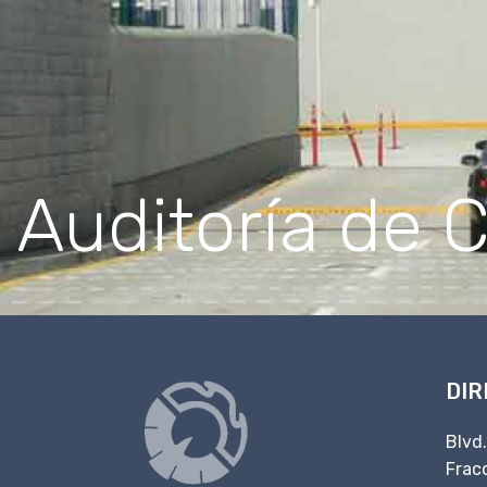
Auditoría de 
DIR
Blvd
Fracc