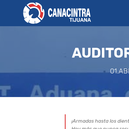
AUDITOR
01.AB
¡Armadas hasta los dien
Hoy más que nunca resul