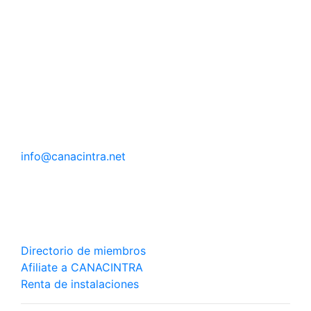
DIRECCIÓN
Blvd. Agua Caliente 12310
Fracc. Del Prado
Tijuana B.C. 22480
México
CONTACTO
info@canacintra.net
Tel.: (664) 681 6101
Fax: (664) 681 6101
CANACINTRA
Directorio de miembros
Afiliate a CANACINTRA
Renta de instalaciones