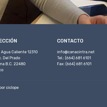
ECCIÓN
CONTACTO
. Agua Caliente 12310
info@canacintra.net
. Del Prado
Tel.: (664) 681 6101
ana B.C. 22480
Fax: (664) 681 6101
co
por ciclope