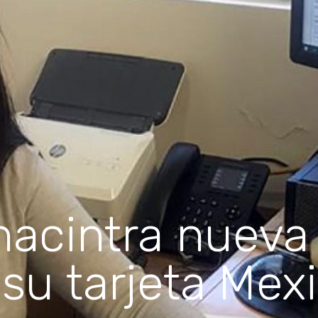
acintra nueva
su tarjeta Mex