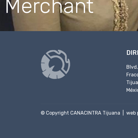
Merchant
DIR
Blvd
Fracc
Tiju
Méxi
© Copyright CANACINTRA Tijuana |
web 