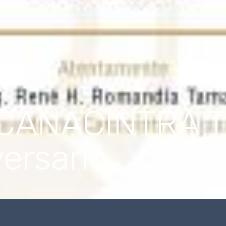
 CANACINTRA T
ersario