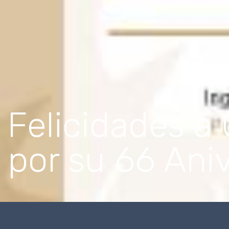
Felicidades a
por su 66 Aniv