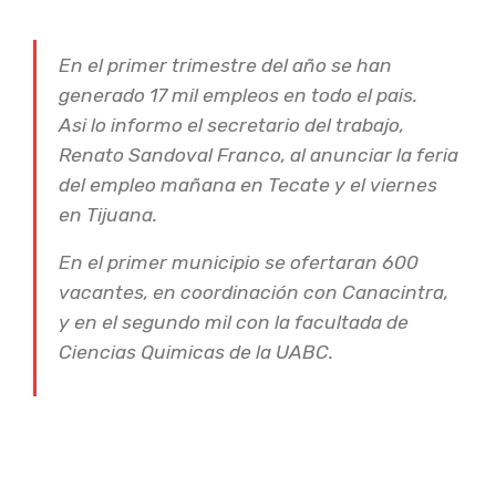
En el primer trimestre del año se han
generado 17 mil empleos en todo el pais.
Asi lo informo el secretario del trabajo,
Renato Sandoval Franco, al anunciar la feria
del empleo mañana en Tecate y el viernes
en Tijuana.
En el primer municipio se ofertaran 600
Aporta 20% de
vacantes, en coordinación con Canacintra,
y en el segundo mil con la facultada de
empleos nuevos en
Ciencias Quimicas de la UABC.
el País: Stps