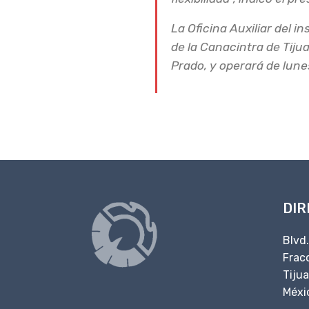
La Oficina Auxiliar del i
Instalan módu
de la Canacintra de Tiju
Prado, y operará de lune
CANACINTRA
DIR
Blvd
Fracc
Tiju
Méxi