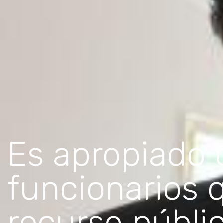
Es apropiado c
funcionarios 
recurso públi