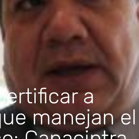
ertificar a
que manejan el
co: Canacintra