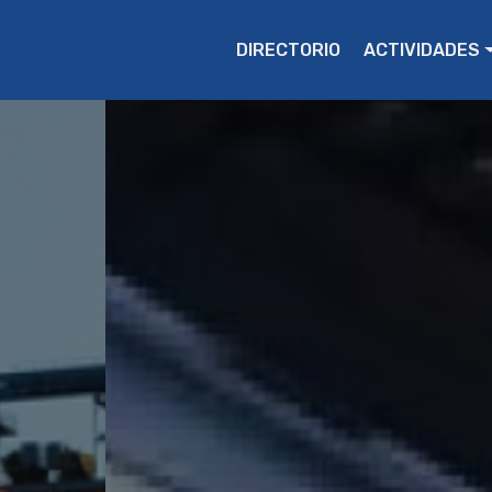
DIRECTORIO
ACTIVIDADES