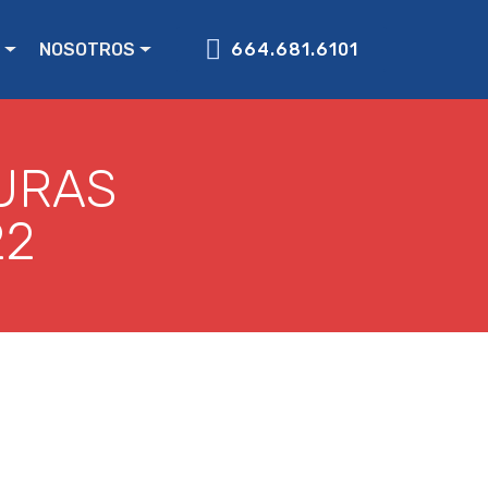
NOSOTROS
664.681.6101
URAS
22