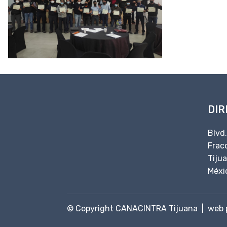
DIR
Blvd
Fracc
Tiju
Méxi
© Copyright CANACINTRA Tijuana |
web 