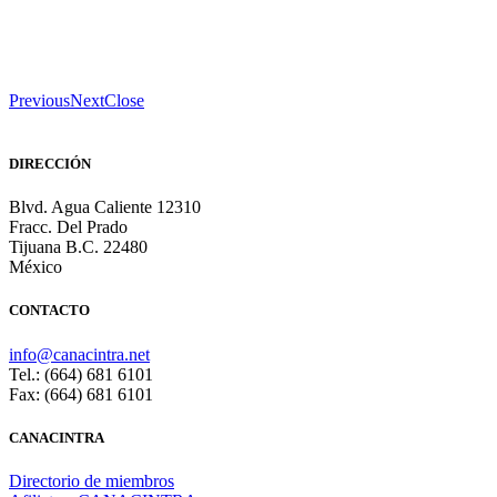
Previous
Next
Close
DIRECCIÓN
Blvd. Agua Caliente 12310
Fracc. Del Prado
Tijuana B.C. 22480
México
CONTACTO
info@canacintra.net
Tel.: (664) 681 6101
Fax: (664) 681 6101
CANACINTRA
Directorio de miembros